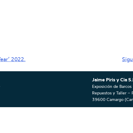
ear’ 2022.
Sigu
Jaime Piris y Cia S.
s
Exposición de Barcos 
Repuestos y Taller – 
39600 Camargo (Cant