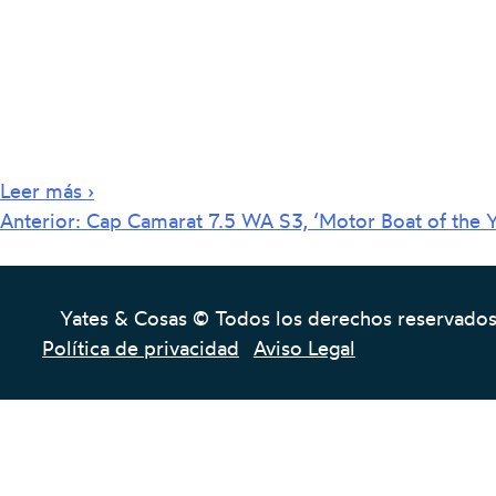
Leer más ›
Navegación
Anterior:
Cap Camarat 7.5 WA S3, ‘Motor Boat of the Y
de
entradas
Yates & Cosas © Todos los derechos reservado
Política de privacidad
Aviso Legal