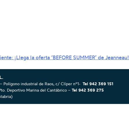
iente:
¡Llega la oferta ‘BEFORE SUMMER’ de Jeanneau!
L.
– Polígono industrial de Raos, c/ Clíper nº1-
Tel 942 369 151
Pto. Deportivo Marina del Cantábrico –
Tel 942 369 275
abria)