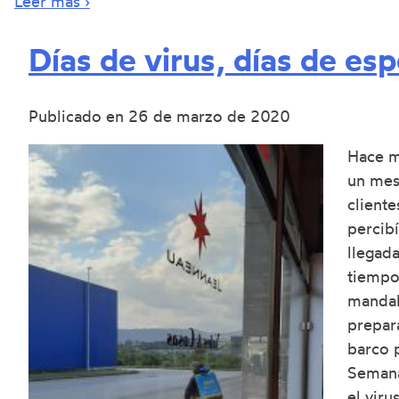
Leer más ›
Días de virus, días de esp
Publicado en
26 de marzo de 2020
Hace 
un mes
cliente
percibí
llegad
tiempo
manda
prepara
barco p
Semana
el viru