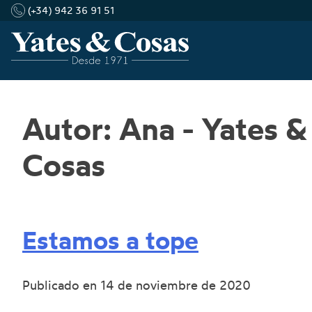
(+34) 942 36 91 51
Saltar
Autor:
Ana - Yates &
al
contenido
Cosas
Estamos a tope
Publicado en
14 de noviembre de 2020