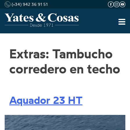
(+34) 942 36 91 51
Saltar
Extras:
Tambucho
al
contenido
corredero en techo
Aquador 23 HT