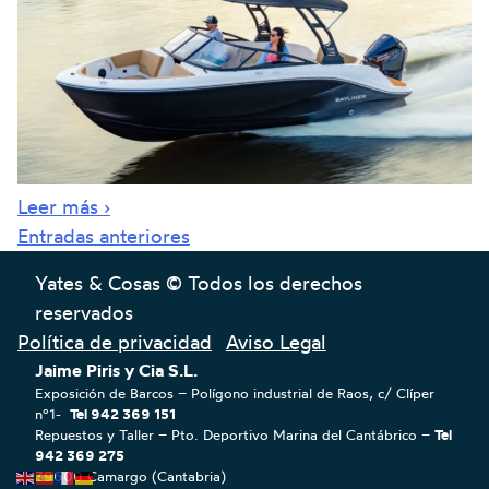
Leer más ›
Navegación
Entradas anteriores
de
Yates & Cosas © Todos los derechos
reservados
entradas
Política de privacidad
Aviso Legal
Jaime Piris y Cia S.L.
Exposición de Barcos – Polígono industrial de Raos, c/ Clíper
nº1-
Tel 942 369 151
Repuestos y Taller – Pto. Deportivo Marina del Cantábrico –
Tel
942 369 275
39600 Camargo (Cantabria)