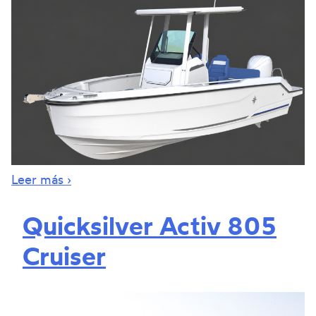
Leer más ›
Quicksilver Activ 805
Cruiser