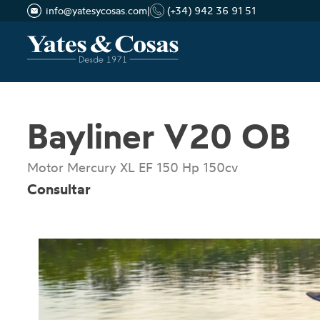
info@yatesycosas.com
|
(+34) 942 36 91 51
Saltar
al
Bayliner V20 OB
contenido
Motor Mercury XL EF 150 Hp 150cv
Consultar